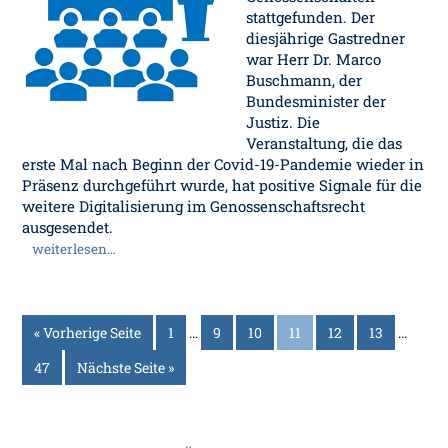
stattgefunden. Der
diesjährige Gastredner
war Herr Dr. Marco
Buschmann, der
Bundesminister der
Justiz. Die
Veranstaltung, die das
erste Mal nach Beginn der Covid-19-Pandemie wieder in
Präsenz durchgeführt wurde, hat positive Signale für die
weitere Digitalisierung im Genossenschaftsrecht
ausgesendet.
weiterlesen…
« Vorherige Seite
1
…
9
10
11
12
13
…
47
Nächste Seite »