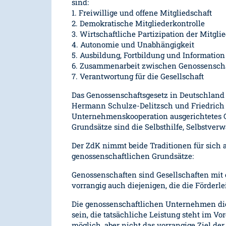
sind:
1. Freiwillige und offene Mitgliedschaft
2. Demokratische Mitgliederkontrolle
3. Wirtschaftliche Partizipation der Mitgli
4. Autonomie und Unabhängigkeit
5. Ausbildung, Fortbildung und Information
6. Zusammenarbeit zwischen Genossensch
7. Verantwortung für die Gesellschaft
Das Genossenschaftsgesetz in Deutschland
Hermann Schulze-Delitzsch und Friedrich Wi
Unternehmenskooperation ausgerichtetes G
Grundsätze sind die Selbsthilfe, Selbstver
Der ZdK nimmt beide Traditionen für sich a
genossenschaftlichen Grundsätze:
Genossenschaften sind Gesellschaften mit e
vorrangig auch diejenigen, die die Förder
Die genossenschaftlichen Unternehmen die
sein, die tatsächliche Leistung steht im Vo
möglich, aber nicht das vorrangige Ziel der 