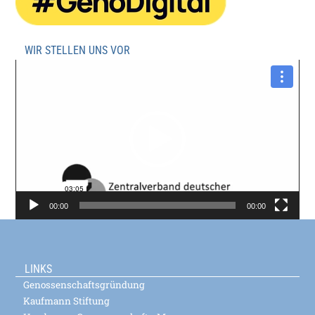
WIR STELLEN UNS VOR
Video-
Player
00:00
00:00
LINKS
Genossenschaftsgründung
Kaufmann Stiftung