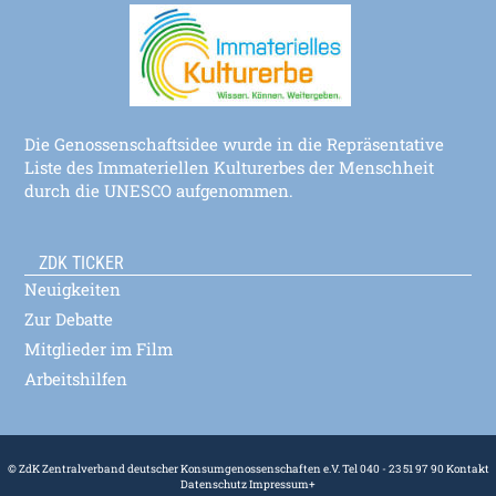
Die Genossenschaftsidee wurde in die Repräsentative
Liste des Immateriellen Kulturerbes der Menschheit
durch die UNESCO aufgenommen.
ZDK TICKER
Neuigkeiten
Zur Debatte
Mitglieder im Film
Arbeitshilfen
© ZdK Zentralverband deutscher Konsumgenossenschaften e.V. Tel 040 - 23 51 97 90
Kontakt
Datenschutz
Impressum
+