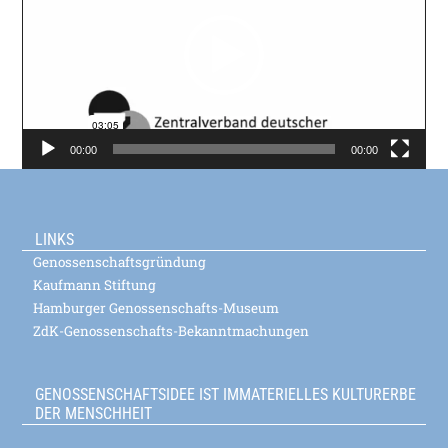
00:00
00:00
LINKS
Genossenschaftsgründung
Kaufmann Stiftung
Hamburger Genossenschafts-Museum
ZdK-Genossenschafts-Bekanntmachungen
GENOSSENSCHAFTSIDEE IST IMMATERIELLES KULTURERBE
DER MENSCHHEIT