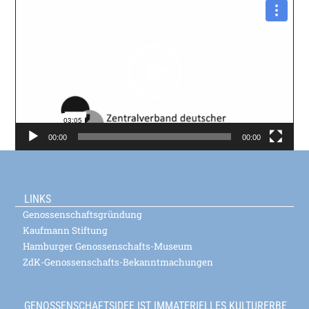
Video-
Player
00:00
00:00
LINKS
Genossenschaftsgründung
Kaufmann Stiftung
Hamburger Genossenschafts-Museum
ZdK-Genossenschafts-Bekanntmachungen
GENOSSENSCHAFTSIDEE IST IMMATERIELLES KULTURERBE