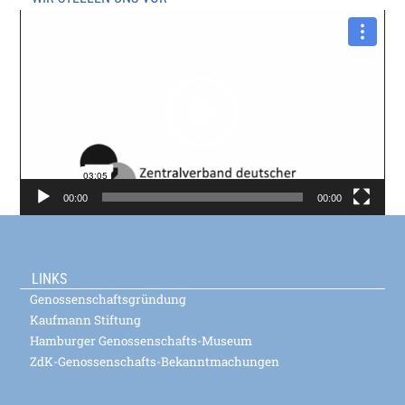
Video-
Player
00:00
00:00
LINKS
Genossenschaftsgründung
Kaufmann Stiftung
Hamburger Genossenschafts-Museum
ZdK-Genossenschafts-Bekanntmachungen