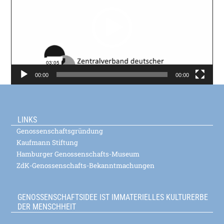
00:00
00:00
LINKS
Genossenschaftsgründung
Kaufmann Stiftung
Hamburger Genossenschafts-Museum
ZdK-Genossenschafts-Bekanntmachungen
GENOSSENSCHAFTSIDEE IST IMMATERIELLES KULTURERBE
DER MENSCHHEIT