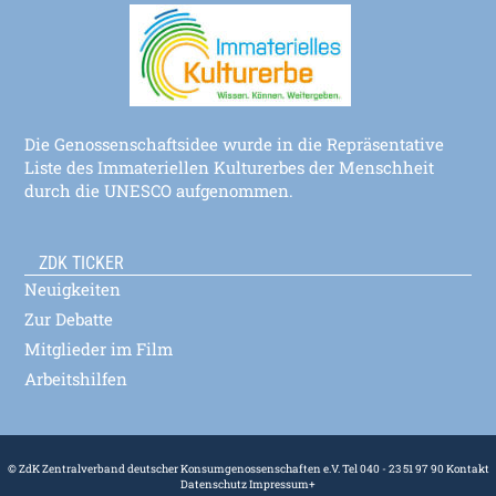
Die Genossenschaftsidee wurde in die Repräsentative
Liste des Immateriellen Kulturerbes der Menschheit
durch die UNESCO aufgenommen.
ZDK TICKER
Neuigkeiten
Zur Debatte
Mitglieder im Film
Arbeitshilfen
© ZdK Zentralverband deutscher Konsumgenossenschaften e.V. Tel 040 - 23 51 97 90
Kontakt
Datenschutz
Impressum
+