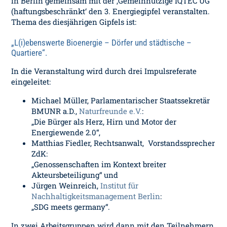
in Berlin gemeinsam mit der ‚Gemeinnützige IQTEC UG
(haftungsbeschränkt‘ den 3. Energiegipfel veranstalten.
Thema des diesjährigen Gipfels ist:
„L(i)ebenswerte Bioenergie – Dörfer und städtische –
Quartiere“.
In die Veranstaltung wird durch drei Impulsreferate
eingeleitet:
Michael Müller, Parlamentarischer Staatssekretär
BMUNR a.D.,
Naturfreunde e.V.
:
„Die Bürger als Herz, Hirn und Motor der
Energiewende 2.0“,
Matthias Fiedler, Rechtsanwalt, Vorstandssprecher
ZdK:
„Genossenschaften im Kontext breiter
Akteursbeteiligung“ und
Jürgen Weinreich,
Institut für
Nachhaltigkeitsmanagement Berlin
:
„SDG meets germany“.
In zwei Arbeitsgruppen wird dann mit den Teilnehmern