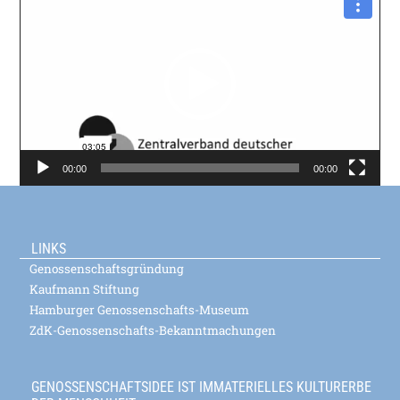
Player
00:00
00:00
LINKS
Genossenschaftsgründung
Kaufmann Stiftung
Hamburger Genossenschafts-Museum
ZdK-Genossenschafts-Bekanntmachungen
GENOSSENSCHAFTSIDEE IST IMMATERIELLES KULTURERBE