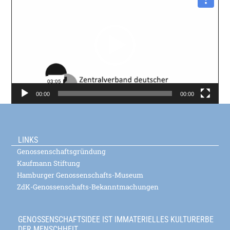
Player
00:00
00:00
LINKS
Genossenschaftsgründung
Kaufmann Stiftung
Hamburger Genossenschafts-Museum
ZdK-Genossenschafts-Bekanntmachungen
GENOSSENSCHAFTSIDEE IST IMMATERIELLES KULTURERBE
DER MENSCHHEIT