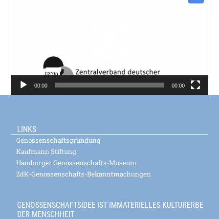
00:00
00:00
LINKS
Genossenschaftsgründung
Kaufmann Stiftung
Hamburger Genossenschafts-Museum
ZdK-Genossenschafts-Bekanntmachungen
GENOSSENSCHAFTSIDEE IST IMMATERIELLES KULTURERBE
DER MENSCHHEIT