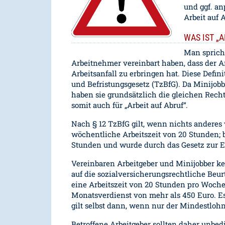
und ggf. a
Arbeit auf A
WAS IST „
Man spricht
Arbeitnehmer vereinbart haben, dass der A
Arbeitsanfall zu erbringen hat. Diese Defini
und Befristungsgesetz (TzBfG). Da Minijobber
haben sie grundsätzlich die gleichen Rechte
somit auch für „Arbeit auf Abruf“.
Nach § 12 TzBfG gilt, wenn nichts anderes v
wöchentliche Arbeitszeit von 20 Stunden; b
Stunden und wurde durch das Gesetz zur Ei
Vereinbaren Arbeitgeber und Minijobber ke
auf die sozialversicherungsrechtliche Beur
eine Arbeitszeit von 20 Stunden pro Woche g
Monatsverdienst von mehr als 450 Euro. Es
gilt selbst dann, wenn nur der Mindestlohn
Betroffene Arbeitgeber sollten daher unbedi