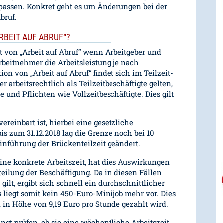
npassen. Konkret geht es um Änderungen bei der
bruf.
ARBEIT AUF ABRUF“?
 von „Arbeit auf Abruf“ wenn Arbeitgeber und
rbeitnehmer die Arbeitsleistung je nach
tion von „Arbeit auf Abruf“ findet sich im Teilzeit-
 arbeitsrechtlich als Teilzeitbeschäftigte gelten,
 und Pflichten wie Vollzeitbeschäftigte. Dies gilt
ereinbart ist, hierbei eine gesetzliche
is zum 31.12.2018 lag die Grenze noch bei 10
nführung der Brückenteilzeit geändert.
ine konkrete Arbeitszeit, hat dies Auswirkungen
teilung der Beschäftigung. Da in diesen Fällen
ilt, ergibt sich schnell ein durchschnittlicher
 liegt somit kein 450-Euro-Minijob mehr vor. Dies
 in Höhe von 9,19 Euro pro Stunde gezahlt wird.
ngt prüfen, ob sie eine wöchentliche Arbeitszeit