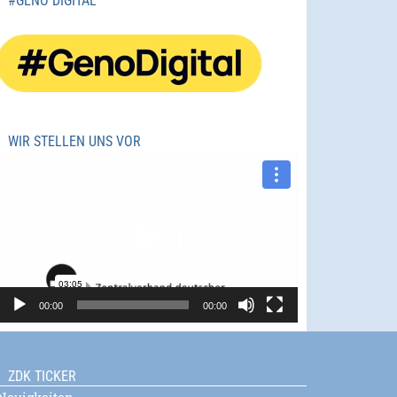
#GENO DIGITAL
WIR STELLEN UNS VOR
Video-
Player
00:00
00:00
ZDK TICKER