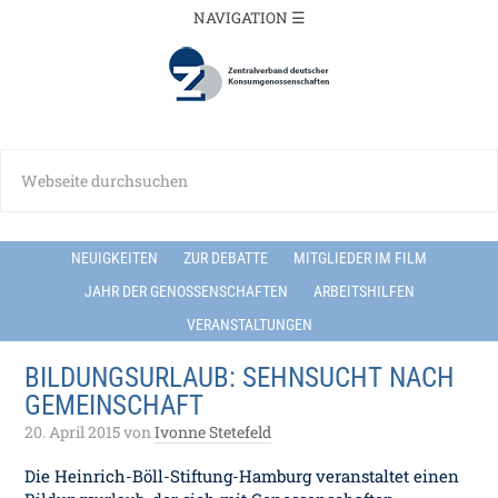
NEUIGKEITEN
ZUR DEBATTE
MITGLIEDER IM FILM
JAHR DER GENOSSENSCHAFTEN
ARBEITSHILFEN
VERANSTALTUNGEN
BILDUNGSURLAUB: SEHNSUCHT NACH
GEMEINSCHAFT
20. April 2015
von
Ivonne Stetefeld
Die Heinrich-Böll-Stiftung-Hamburg veranstaltet einen