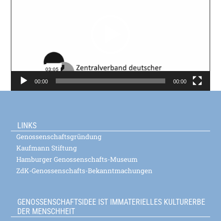
00:00
00:00
LINKS
Genossenschaftsgründung
Kaufmann Stiftung
Hamburger Genossenschafts-Museum
ZdK-Genossenschafts-Bekanntmachungen
GENOSSENSCHAFTSIDEE IST IMMATERIELLES KULTURERBE
DER MENSCHHEIT