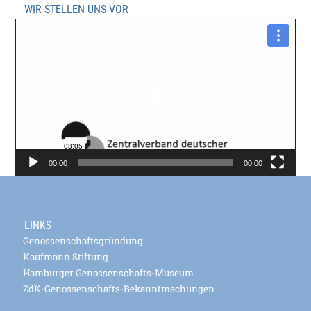
WIR STELLEN UNS VOR
Video-
Player
00:00
00:00
LINKS
Genossenschaftsgründung
Kaufmann Stiftung
Hamburger Genossenschafts-Museum
ZdK-Genossenschafts-Bekanntmachungen